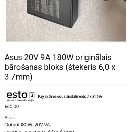
Asus 20V 9A 180W originālais
bārošanas bloks (štekeris 6,0 x
3.7mm)
Pay in three equal instalments 3 x
21.67
€
€
65.00
Asus
Output 180W: 20V 9A.
spraudņa parametri: 6.0 x 3.7mm