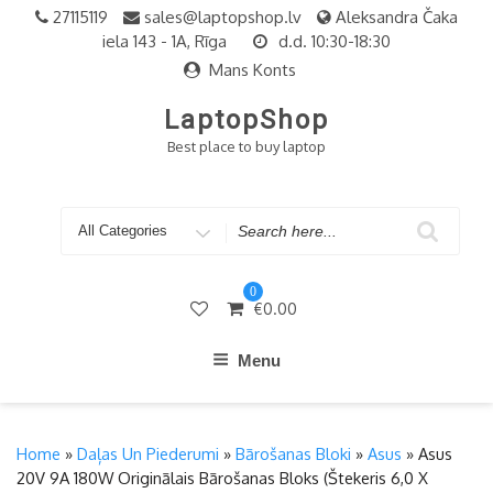
Skip
27115119
sales@laptopshop.lv
Aleksandra Čaka
to
iela 143 - 1A, Rīga
d.d. 10:30-18:30
content
Mans Konts
LaptopShop
Best place to buy laptop
Search
for
0
€
0.00
Menu
Home
»
Daļas Un Piederumi
»
Bārošanas Bloki
»
Asus
» Asus
20V 9A 180W Originālais Bārošanas Bloks (štekeris 6,0 X