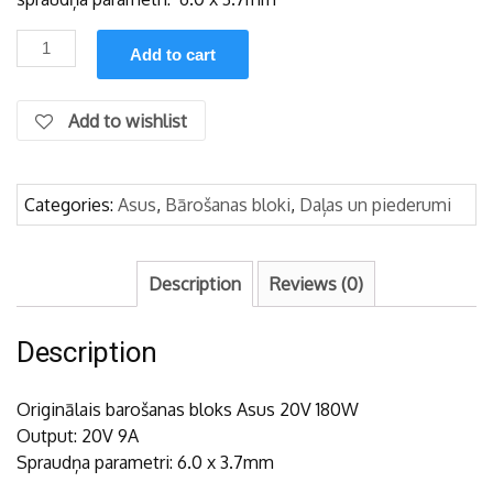
Asus
Add to cart
20V
9A
180W
Add to wishlist
originālais
bārošanas
bloks
Categories:
Asus
,
Bārošanas bloki
,
Daļas un piederumi
(štekeris
6,0
x
Description
Reviews (0)
3.7mm)
quantity
Description
Originālais barošanas bloks Asus 20V 180W
Output: 20V 9A
Spraudņa parametri: 6.0 x 3.7mm