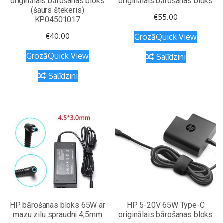
originālais bārošanas bloks
originālais bārošanas bloks
(šaurs štekeris)
€
55.00
KP04501017
€
40.00
Grozā
Quick View
Grozā
Quick View
Salīdzini
Salīdzini
HP bārošanas bloks 65W ar
HP 5-20V 65W Type-C
mazu zilu spraudni 4,5mm
originālais bārošanas bloks