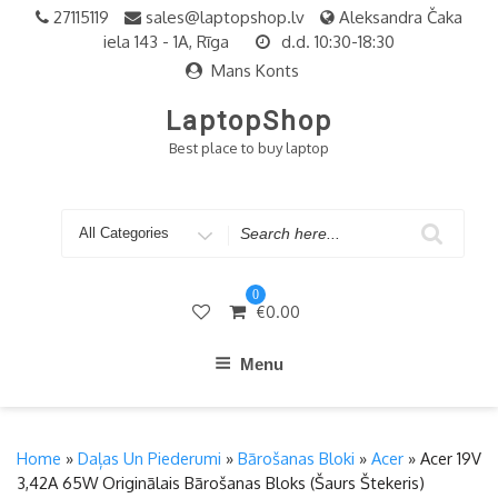
Skip
27115119
sales@laptopshop.lv
Aleksandra Čaka
to
iela 143 - 1A, Rīga
d.d. 10:30-18:30
content
Mans Konts
LaptopShop
Best place to buy laptop
Search
for
0
€
0.00
Menu
Home
»
Daļas Un Piederumi
»
Bārošanas Bloki
»
Acer
» Acer 19V
3,42A 65W Originālais Bārošanas Bloks (šaurs Štekeris)