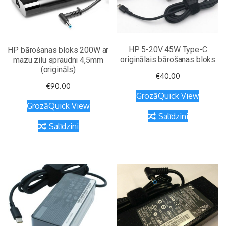
HP 5-20V 45W Type-C
HP bārošanas bloks 200W ar
originālais bārošanas bloks
mazu zilu spraudni 4,5mm
(origināls)
€
40.00
€
90.00
Grozā
Quick View
Grozā
Quick View
Salīdzini
Salīdzini