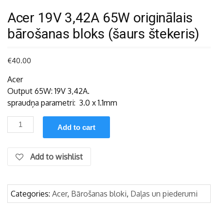
Acer 19V 3,42A 65W originālais
bārošanas bloks (šaurs štekeris)
€
40.00
Acer
Output 65W: 19V 3,42A.
spraudņa parametri: 3.0 x 1.1mm
Acer
Add to cart
19V
3,42A
65W
Add to wishlist
originālais
bārošanas
bloks
Categories:
Acer
,
Bārošanas bloki
,
Daļas un piederumi
(šaurs
štekeris)