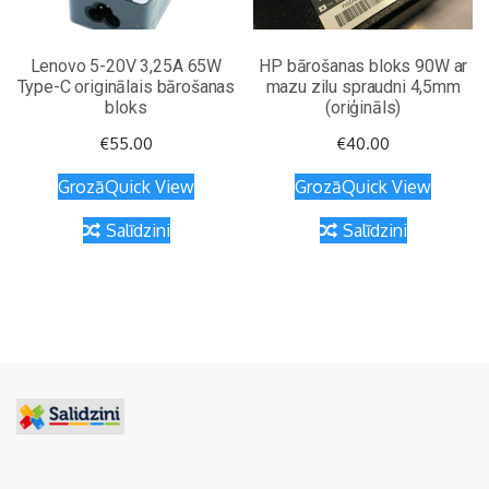
Lenovo 5-20V 3,25A 65W
HP bārošanas bloks 90W ar
Type-C originālais bārošanas
mazu zilu spraudni 4,5mm
bloks
(oriģināls)
€
55.00
€
40.00
Grozā
Quick View
Grozā
Quick View
Salīdzini
Salīdzini