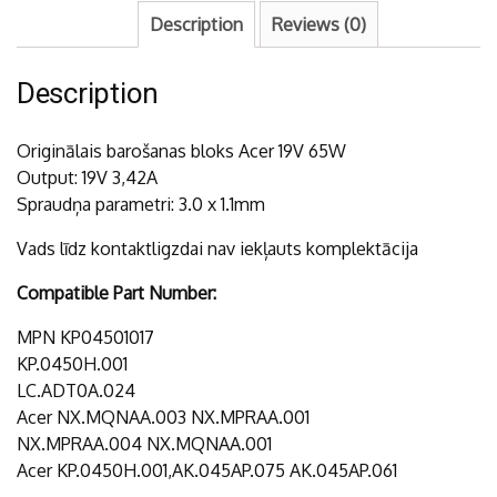
quantity
Description
Reviews (0)
Description
Originālais barošanas bloks Acer 19V 65W
Output: 19V 3,42A
Spraudņa parametri: 3.0 x 1.1mm
Vads līdz kontaktligzdai nav iekļauts komplektācija
Compatible Part Number:
MPN KP04501017
KP.0450H.001
LC.ADT0A.024
Acer NX.MQNAA.003 NX.MPRAA.001
NX.MPRAA.004 NX.MQNAA.001
Acer KP.0450H.001,AK.045AP.075 AK.045AP.061