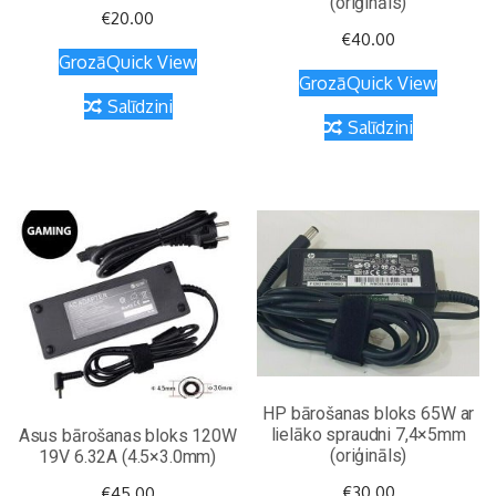
(oriģināls)
€
20.00
€
40.00
Grozā
Quick View
Grozā
Quick View
Salīdzini
Salīdzini
HP bārošanas bloks 65W ar
lielāko spraudni 7,4×5mm
Asus bārošanas bloks 120W
(oriģināls)
19V 6.32A (4.5×3.0mm)
€
30.00
€
45.00