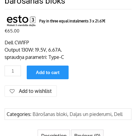
bārošanas bloks
Pay in three equal instalments 3 x
21.67
€
€
65.00
Dell CW1FP
Output 130W: 19.5V, 6.67A.
spraudņa parametri: Type-C
Dell
Add to cart
130W
Type-
C
Add to wishlist
originālais
bārošanas
bloks
Categories:
Bārošanas bloki
,
Daļas un piederumi
,
Dell
quantity
Description
Reviews (0)