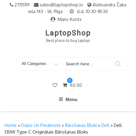
Skip
27115119
sales@laptopshop.lv
Aleksandra Čaka
to
iela 143 - 1A, Rīga
d.d. 10:30-18:30
content
Mans Konts
LaptopShop
Best place to buy laptop
Search
for
0
€
0.00
Menu
Home
»
Daļas Un Piederumi
»
Bārošanas Bloki
»
Dell
» Dell
130W Type-C Originālais Bārošanas Bloks