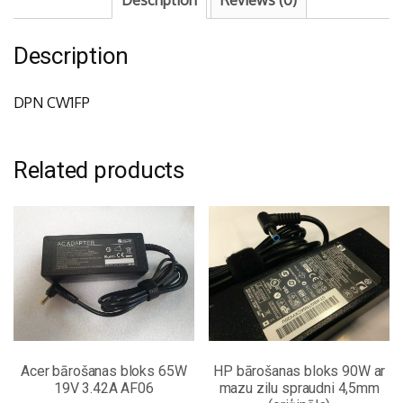
Description
DPN CW1FP
Related products
Acer bārošanas bloks 65W
HP bārošanas bloks 90W ar
19V 3.42A AF06
mazu zilu spraudni 4,5mm