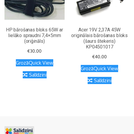
HP bārošanas bloks 65W ar
Acer 19V 2,37A 45W
lielāko spraudni 7,4×5mm
originālais bārošanas bloks
(oriģināls)
(šaurs štekeris)
KP04501017
€
30.00
€
40.00
Grozā
Quick View
Grozā
Quick View
Salīdzini
Salīdzini