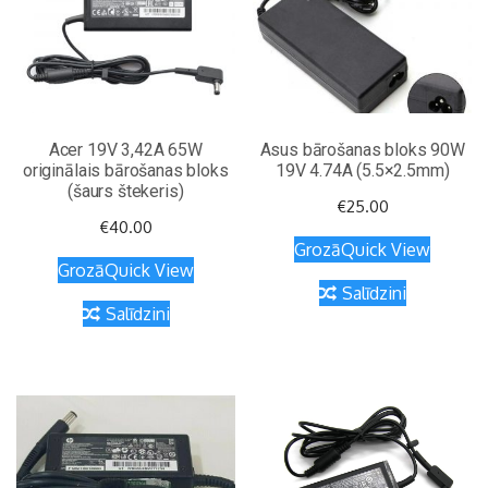
Acer 19V 3,42A 65W
Asus bārošanas bloks 90W
originālais bārošanas bloks
19V 4.74A (5.5×2.5mm)
(šaurs štekeris)
€
25.00
€
40.00
Grozā
Quick View
Grozā
Quick View
Salīdzini
Salīdzini