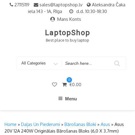
Skip
27115119
sales@laptopshop.lv
Aleksandra Čaka
to
iela 143 - 1A, Rīga
d.d. 10:30-18:30
content
Mans Konts
LaptopShop
Best place to buy laptop
Search
for
0
€
0.00
Menu
Home
»
Daļas Un Piederumi
»
Bārošanas Bloki
»
Asus
» Asus
20V 12A 240W Originālais Bārošanas Bloks (6,0 X 3.7mm)