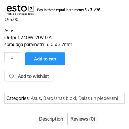
Pay in three equal instalments 3 x
31.67
€
€
95.00
Asus
Output 240W: 20V 12A.
spraudņa parametri: 6.0 x 3.7mm
Asus
Add to cart
20V
12A
240W
Add to wishlist
originālais
bārošanas
bloks
Categories:
Asus
,
Bārošanas bloki
,
Daļas un piederumi
(6,0
x
3.7mm)
Description
Reviews (0)
quantity